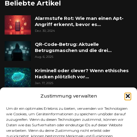
Beliebte Artikel
Alarmstufe Rot: Wie man einen Apt-
Angriff erkennt, bevor es…
Dez. 30, 2024
QR-Code-Betrug: Aktuelle
Betrugsmaschen und die drei…
Aug. 6, 2025
Kriminell oder clever? Wenn ethisches
Hacken plötzlich vor…
Jan. 17, 2025
Zustimmung verwalten
Deepfake-Betrug im Geschäftsleben:
Erkennungsmerkmale und…
Um dir ein optimales Erlebnis zu bieten, verwenden wir Technologien
Okt. 10, 2025
wie Cookies, um Geräteinformationen zu speichern und/oder darauf
zuzugreifen. Wenn du diesen Technologien zustimmst, können wir
Daten wie das Surfverhalten oder eindeutige IDs auf dieser Website
verarbeiten. Wenn du deine Zustimmung nicht erteilst oder
zurückziehst, können bestimmte Merkmale und Funktionen