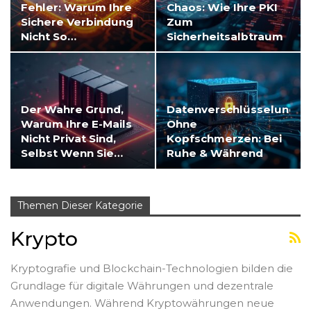
Fehler: Warum Ihre
Chaos: Wie Ihre PKI
Sichere Verbindung
Zum
Nicht So…
Sicherheitsalbtraum
Wird
Der Wahre Grund,
Datenverschlüsselung
Warum Ihre E-Mails
Ohne
Nicht Privat Sind,
Kopfschmerzen: Bei
Selbst Wenn Sie…
Ruhe & Während
Der…
Themen Dieser Kategorie
Krypto
Kryptografie und Blockchain-Technologien bilden die
Grundlage für digitale Währungen und dezentrale
Anwendungen. Während Kryptowährungen neue