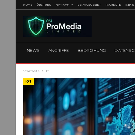
HOME
ÜBER UNS
SERVICEGEBIET
PROJEKTE
IMPR
DIENSTE
NEWS
ANGRIFFE
BEDROHUNG
DATENSC
Startseite
IoT
IOT