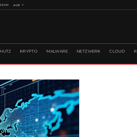
ESSUM
AGB
HUTZ
KRYPTO
MALWARE
NETZWERK
CLOUD
R