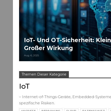
IoT- Und OT-Sicherheit: Kl
Großer Wirkung
Aug. 6, 2025
Themen Dieser Kategorie
IoT
– Internet-of-Things-Geräte, Embedded-Systeme
spezifische Risiken.