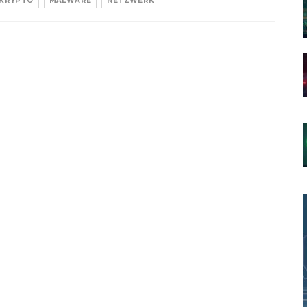
KRYPTO
MALWARE
NETZWERK