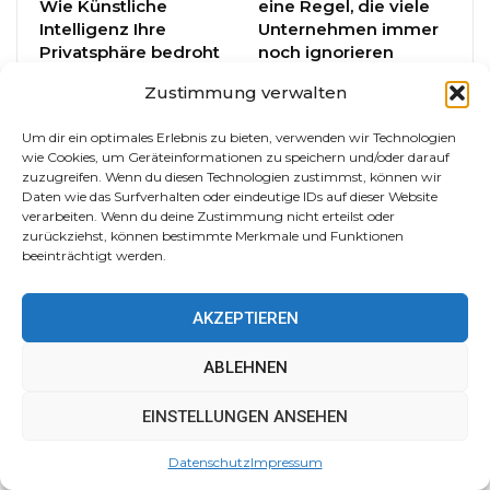
Wie Künstliche
eine Regel, die viele
Intelligenz Ihre
Unternehmen immer
Privatsphäre bedroht
noch ignorieren
Zustimmung verwalten
Um dir ein optimales Erlebnis zu bieten, verwenden wir Technologien
wie Cookies, um Geräteinformationen zu speichern und/oder darauf
zuzugreifen. Wenn du diesen Technologien zustimmst, können wir
Daten wie das Surfverhalten oder eindeutige IDs auf dieser Website
DATENSCHUTZ
DATENSCHUTZ
verarbeiten. Wenn du deine Zustimmung nicht erteilst oder
zurückziehst, können bestimmte Merkmale und Funktionen
Falsche Sicherheit:
Passwort-Manager-
beeinträchtigt werden.
Warum verschlüsselte
Leitfaden 2025:
Messenger nicht
Auswahl, Richtlinien,
immer
Implementierungsplan
AKZEPTIEREN
datenschutzfreundlich…
ABLEHNEN
ZURÜCK
WEITER
EINSTELLUNGEN ANSEHEN
Datenschutz
Impressum
HINTERLASSEN SIE EINE ANTWORT