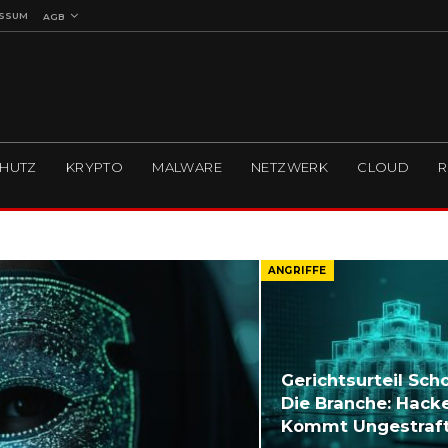
ESSUM
AGB
HUTZ
KRYPTO
MALWARE
NETZWERK
CLOUD
R
ANGRIFFE
Gerichtsurteil Sch
Die Branche: Hack
Kommt Ungestraf