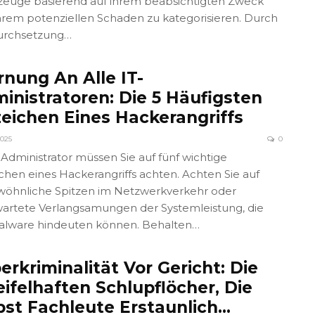
euge basierend auf ihrem beabsichtigten Zweck
hrem potenziellen Schaden zu kategorisieren. Durch
urchsetzung…
nung An Alle IT-
inistratoren: Die 5 Häufigsten
eichen Eines Hackerangriffs
2025
0
T-Administrator müssen Sie auf fünf wichtige
chen eines Hackerangriffs achten. Achten Sie auf
öhnliche Spitzen im Netzwerkverkehr oder
artete Verlangsamungen der Systemleistung, die
alware hindeuten können. Behalten…
erkriminalität Vor Gericht: Die
ifelhaften Schlupflöcher, Die
bst Fachleute Erstaunlich…