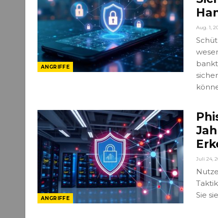
Han
Aug. 1, 2
Schüt
wesen
bankt
ANGRIFFE
siche
könne
Phi
Jah
Erk
Juli 24, 
Nutze
Takti
Sie si
ANGRIFFE