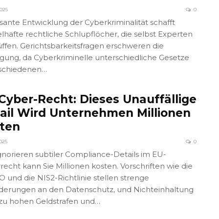
2025
0
asante Entwicklung der Cyberkriminalität schafft
elhafte rechtliche Schlupflöcher, die selbst Experten
üffen. Gerichtsbarkeitsfragen erschweren die
lgung, da Cyberkriminelle unterschiedliche Gesetze
rschiedenen…
Cyber-Recht: Dieses Unauffällige
ail Wird Unternehmen Millionen
ten
025
0
gnorieren subtiler Compliance-Details im EU-
recht kann Sie Millionen kosten. Vorschriften wie die
 und die NIS2-Richtlinie stellen strenge
derungen an den Datenschutz, und Nichteinhaltung
zu hohen Geldstrafen und…