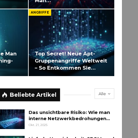
Man…
ANGRIFFE
ie Man
Top Secret! Neue Apt-
hing-
Gruppenangriffe Weltweit
– So Entkommen Sie…
Alle
Beliebte Artikel
Das unsichtbare Risiko: Wie man
interne Netzwerkbedrohungen…
Okt. 21, 2025