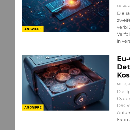
Mai 25, 
Die r
zweif
verbl
ANGRIFFE
Verfo
in ve
Eu-
Det
Kos
Mai 14, 2
Das I
Cyber
DSGVO
ANGRIFFE
Anfor
kann 