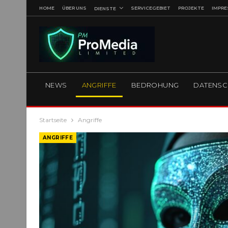
HOME
ÜBER UNS
SERVICEGEBIET
PROJEKTE
IMPR
DIENSTE
NEWS
ANGRIFFE
BEDROHUNG
DATENSC
Startseite
Angriffe
ANGRIFFE