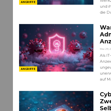
Werkz
ANGRIFFE
und i
die D
War
Adm
Anz
Mai 29, 
Als I
Anzei
ungew
ANGRIFFE
unerw
auf M
Cyb
Zwe
Sel