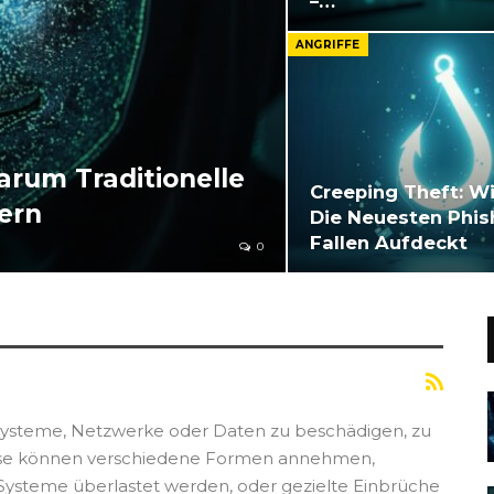
–…
ANGRIFFE
arum Traditionelle
Creeping Theft: W
tern
Die Neuesten Phis
Fallen Aufdeckt
0
rsysteme, Netzwerke oder Daten zu beschädigen, zu
Diese können verschiedene Formen annehmen,
 Systeme überlastet werden, oder gezielte Einbrüche