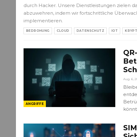
durch Hacker. Unsere Dienstleistungen zielen dar
abzuwehren, indem wir fortschrittliche Überwac
implementieren.
BEDROHUNG
CLOUD
DATENSCHUTZ
IOT
KRYP
QR-
Bet
Sch
Aug. 6, 2
Bleib
entde
Betrü
ANGRIFFE
könnt
SIM
Sic