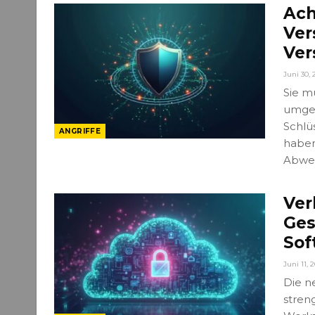
Ach
Ver
Ver
Juni 30, 
Sie m
umgeh
Schlü
ANGRIFFE
haben
Abwe
Ver
Ges
Sof
Juni 11, 
Die ne
stren