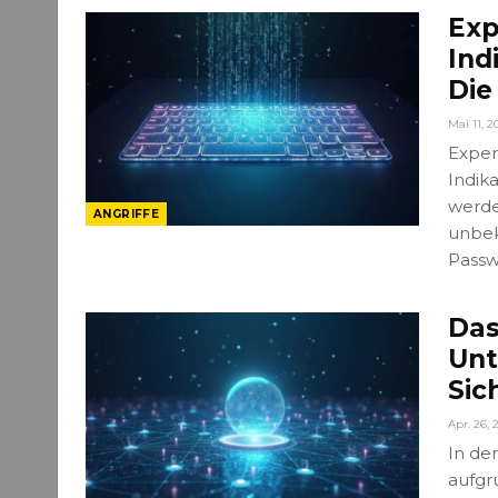
Exp
Ind
Die
Mai 11, 2
Exper
Indik
werde
ANGRIFFE
unbek
Passw
Das
Unt
Sic
Apr. 26, 
In de
aufgr