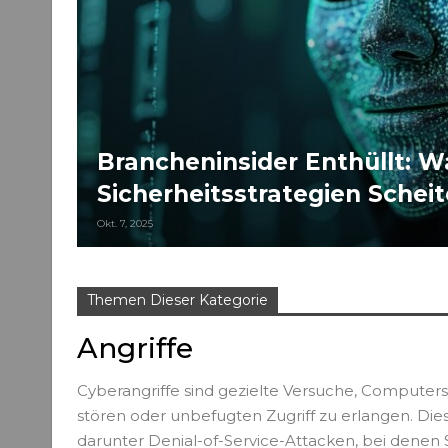
Brancheninsider Enthüllt: W
Sicherheitsstrategien Schei
Okt. 7, 2025
Themen Dieser Kategorie
Angriffe
Cyberangriffe sind gezielte Versuche, Compute
stören oder unbefugten Zugriff zu erlangen. 
darunter Denial-of-Service-Attacken, bei denen