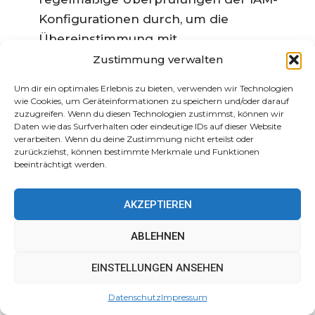
Konfigurationen durch, um die
Übereinstimmung mit
Sicherheitsrichtlinien zu gewährleisten.
Zustimmung verwalten
Prinzip des geringsten Privilegs
:
Um dir ein optimales Erlebnis zu bieten, verwenden wir Technologien
Gewähren Sie das minimale Maß an
wie Cookies, um Geräteinformationen zu speichern und/oder darauf
zuzugreifen. Wenn du diesen Technologien zustimmst, können wir
Zugriff, das Benutzer benötigen, um ihre
Daten wie das Surfverhalten oder eindeutige IDs auf dieser Website
Arbeit zu erledigen.
verarbeiten. Wenn du deine Zustimmung nicht erteilst oder
zurückziehst, können bestimmte Merkmale und Funktionen
beeinträchtigt werden.
Die Bewältigung dieser Probleme kann die
Sicherheitslage
einer Organisation erheblich
AKZEPTIEREN
verbessern und sensible Informationen
schützen.
ABLEHNEN
Absenz von
EINSTELLUNGEN ANSEHEN
Sicherheitsvorfallreaktions
Datenschutz
Impressum