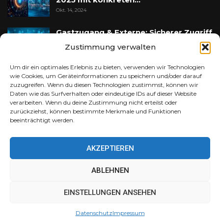
Okt. 14, 2024
Gastzugang & Externe: Sicherer Zugriff
ohne…
Zustimmung verwalten
Mai 25, 2025
Um dir ein optimales Erlebnis zu bieten, verwenden wir Technologien
wie Cookies, um Geräteinformationen zu speichern und/oder darauf
zuzugreifen. Wenn du diesen Technologien zustimmst, können wir
Daten wie das Surfverhalten oder eindeutige IDs auf dieser Website
verarbeiten. Wenn du deine Zustimmung nicht erteilst oder
PM PROMEDIA LTD IT-SECURITY
zurückziehst, können bestimmte Merkmale und Funktionen
beeinträchtigt werden.
PM PROMEDIA LTD SEO
PM PROMEDIA LTD KI
AKZEPTIEREN
ABLEHNEN
© 2026 - PM ProMedia Ltd.
EINSTELLUNGEN ANSEHEN
Cybersecurity Magazin Deutschland
Datenschutz
Impressum