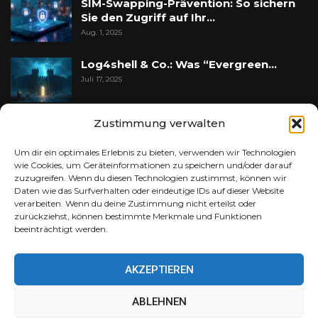
SIM-Swapping-Prävention: So sichern
Sie den Zugriff auf Ihr…
Aug. 1, 2025
Log4shell & Co.: Was “Evergreen…
Juli 17, 2025
Zustimmung verwalten
Schockierende Angriffe: Die 5
gefährlichsten Angriffe des…
Um dir ein optimales Erlebnis zu bieten, verwenden wir Technologien
Feb. 17, 2025
wie Cookies, um Geräteinformationen zu speichern und/oder darauf
zuzugreifen. Wenn du diesen Technologien zustimmst, können wir
Daten wie das Surfverhalten oder eindeutige IDs auf dieser Website
verarbeiten. Wenn du deine Zustimmung nicht erteilst oder
zurückziehst, können bestimmte Merkmale und Funktionen
PM PROMEDIA LTD IT-SECURITY
beeinträchtigt werden.
PM PROMEDIA LTD SEO
AKZEPTIEREN
PM PROMEDIA LTD KI
ABLEHNEN