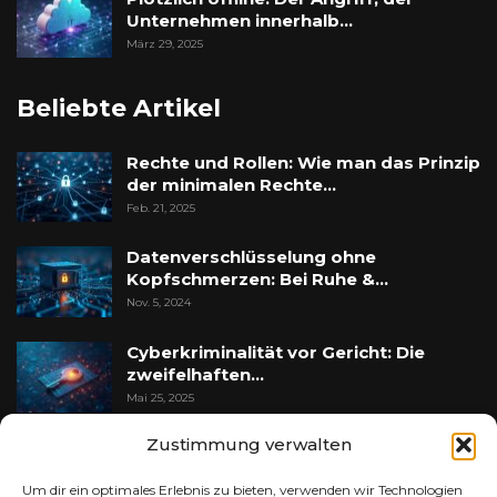
Unternehmen innerhalb…
März 29, 2025
Beliebte Artikel
Rechte und Rollen: Wie man das Prinzip
der minimalen Rechte…
Feb. 21, 2025
Datenverschlüsselung ohne
Kopfschmerzen: Bei Ruhe &…
Nov. 5, 2024
Cyberkriminalität vor Gericht: Die
zweifelhaften…
Mai 25, 2025
Zustimmung verwalten
Mac & iOS Sicherheit: Professionelle
Checkliste für…
Um dir ein optimales Erlebnis zu bieten, verwenden wir Technologien
Feb. 5, 2025